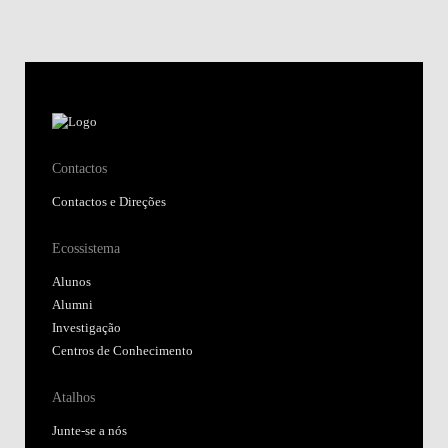
Ecossistema
Alunos
Alumni
Investigação
Centros de Conhecimento
Atalhos
Junte-se a nós
Regulamentos e Atos Públicos
Fundação Alfredo de Sousa
Biblioteca
Nova SBE Today
Moodle@NovaSBE
Webmail
Student Hub
Portal de Denúncias
Siga-nos