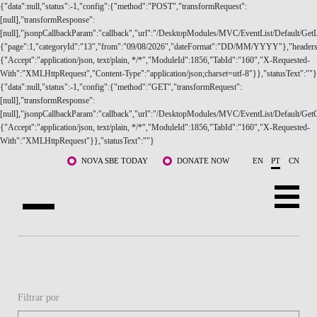
Saltar para o conteúdo principal
NOVA SBE TODAY
DONATE NOW
EN
PT
CN
SOBRE NÓS
CURSOS
Filtrar por
DOCENTES E INVESTIGAÇÃO
COMUNIDADE
Data de ínicio
LIFE AT NOVA SBE
WHAT'S HAPPENING
Data de fim