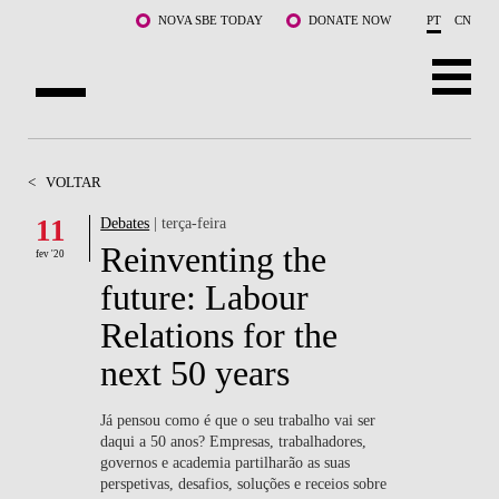
Saltar para o conteúdo principal
NOVA SBE TODAY
DONATE NOW
PT
CN
SOBRE NÓS
<
VOLTAR
CURSOS
11
Debates
| terça-feira
Reinventing the
DOCENTES E INVESTIGAÇÃO
fev '20
future: Labour
COMUNIDADE
Relations for the
LIFE AT NOVA SBE
next 50 years
WHAT'S HAPPENING
Já pensou como é que o seu trabalho vai ser
daqui a 50 anos? Empresas, trabalhadores,
governos e academia partilharão as suas
perspetivas, desafios, soluções e receios sobre