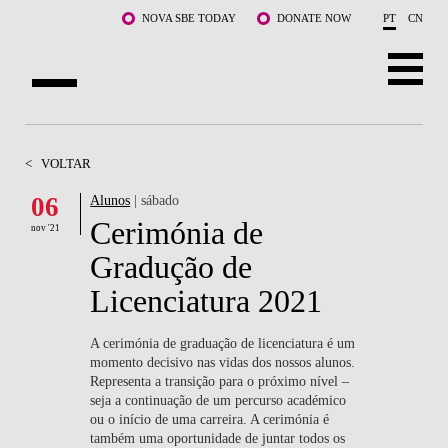
Saltar para o conteúdo principal
NOVA SBE TODAY
DONATE NOW
PT
CN
SOBRE NÓS
<
VOLTAR
CURSOS
06
Alunos
| sábado
Cerimónia de
DOCENTES E INVESTIGAÇÃO
nov '21
Gradução de
COMUNIDADE
Licenciatura 2021
LIFE AT NOVA SBE
A cerimónia de graduação de licenciatura é um
momento decisivo nas vidas dos nossos alunos.
WHAT'S HAPPENING
Representa a transição para o próximo nível –
seja a continuação de um percurso académico
ou o início de uma carreira. A cerimónia é
também uma oportunidade de juntar todos os