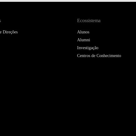
DOUBLE DEGREES
DIREITO & GESTÃO
s
Ecossistema
DIREITO E ECONOMIA
e Direções
Alunos
DO MAR
Alumni
Investigação
DUAL DEGREE NYU
Centros de Conhecimento