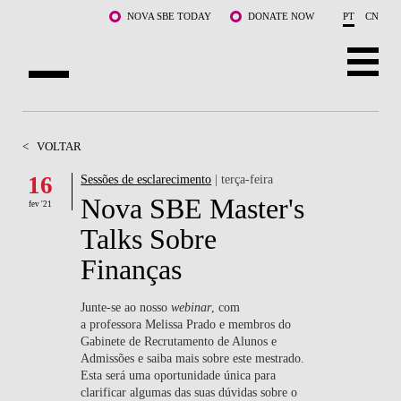
Saltar para o conteúdo principal
NOVA SBE TODAY
DONATE NOW
PT
CN
SOBRE NÓS
<
VOLTAR
CURSOS
16
Sessões de esclarecimento
| terça-feira
Nova SBE Master's
DOCENTES E INVESTIGAÇÃO
fev '21
Talks Sobre
COMUNIDADE
Finanças
LIFE AT NOVA SBE
Junte-se ao nosso
webinar
, com
a professora Melissa Prado e membros do
WHAT'S HAPPENING
Gabinete de Recrutamento de Alunos e
Admissões e saiba mais sobre este mestrado.
Esta será uma oportunidade única para
clarificar algumas das suas dúvidas sobre o