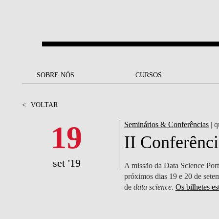
Saltar para o conteúdo principal
SOBRE NÓS
SOBRE NÓS
CURSOS
CURSOS
UM OLHAR SOBRE A NOVA
BOLSAS E
BACK
BACK
<
VOLTAR
SBE
FINANCIAMENTO
PROJETOS PARA UM
JUNTE-SE A NÓS
SOC
19
Seminários & Conferências
| q
A NOSSA MISSÃO
FUTURO MELHOR
CANDIDATURAS
II Conferênc
DOCENTES E
A
A MARCA
SOCIAL EQUITY
INVESTIGADORES
LICENCIATURAS
set '19
A missão da Data Science Port
INITIATIVE
B
próximos dias 19 e 20 de setem
QUALIDADE &
PEOPLE AND CULTURE
MESTRADOS
de
data science
.
Os bilhetes es
ACREDITAÇÕES
FELLOWSHIP FOR
B
EXCELLENCE
DOUTORAMENTOS
SUSTENTABILIDADE
L