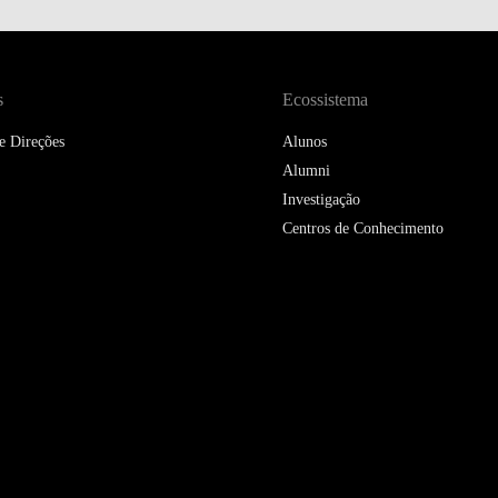
DOUBLE DEGREES
DIREITO & GESTÃO
s
Ecossistema
DIREITO E ECONOMIA
DO MAR
e Direções
Alunos
Alumni
DUAL DEGREE NYU
Investigação
Centros de Conhecimento