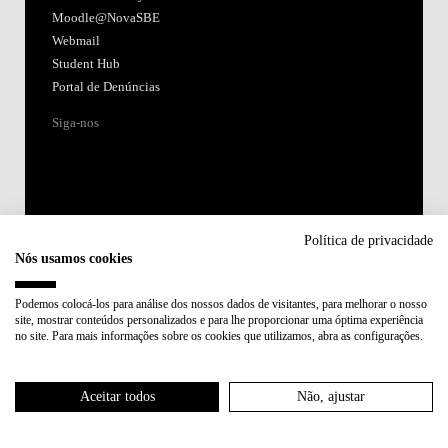
Moodle@NovaSBE
Webmail
Student Hub
Portal de Denúncias
Siga-nos
Política de privacidade
Nós usamos cookies
Acreditações:
Podemos colocá-los para análise dos nossos dados de visitantes, para melhorar o nosso
site, mostrar conteúdos personalizados e para lhe proporcionar uma óptima experiência
Membro de:
no site. Para mais informações sobre os cookies que utilizamos, abra as configurações.
Participa em:
Aceitar todos
Não, ajustar
Plano de Recuperação e Resiliência (PRR)