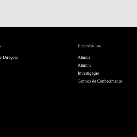
DOUBLE DEGREES
DIREITO & GESTÃO
DIREITO E ECONOMIA
DO MAR
s
Ecossistema
DUAL DEGREE NYU
e Direções
Alunos
Alumni
Investigação
Centros de Conhecimento