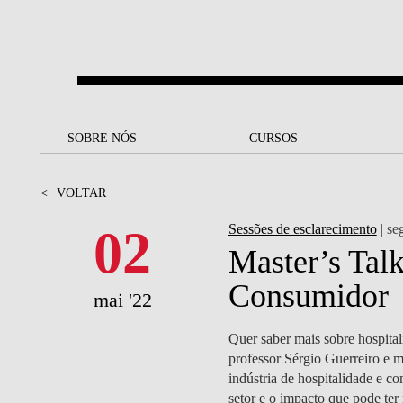
Saltar para o conteúdo principal
SOBRE NÓS
SOBRE NÓS
CURSOS
CURSOS
UM OLHAR SOBRE A NOVA
BOLSAS E
BACK
BACK
<
VOLTAR
SBE
FINANCIAMENTO
PROJETOS PARA UM
JUNTE-SE A NÓS
SOC
02
Sessões de esclarecimento
| se
A NOSSA MISSÃO
FUTURO MELHOR
CANDIDATURAS
Master’s Talk
DOCENTES E
A
Consumidor
A MARCA
SOCIAL EQUITY
INVESTIGADORES
LICENCIATURAS
mai '22
INITIATIVE
B
QUALIDADE &
PEOPLE AND CULTURE
MESTRADOS
Quer saber mais sobre hospita
ACREDITAÇÕES
FELLOWSHIP FOR
B
professor Sérgio Guerreiro e 
EXCELLENCE
DOUTORAMENTOS
indústria de hospitalidade e 
SUSTENTABILIDADE
L
setor e o impacto que pode ter 