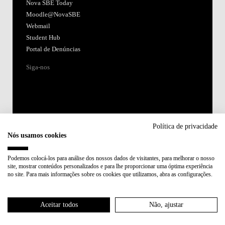
Nova SBE Today
Moodle@NovaSBE
Webmail
Student Hub
Portal de Denúncias
Siga-nos
Política de privacidade
Nós usamos cookies
Acreditações:
Podemos colocá-los para análise dos nossos dados de visitantes, para melhorar o nosso
site, mostrar conteúdos personalizados e para lhe proporcionar uma óptima experiência
Membro de:
no site. Para mais informações sobre os cookies que utilizamos, abra as configurações.
Participa em:
Aceitar todos
Não, ajustar
Plano de Recuperação e Resiliência (PRR)