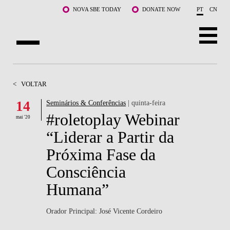
Saltar para o conteúdo principal
NOVA SBE TODAY
DONATE NOW
PT
CN
SOBRE NÓS
<
VOLTAR
CURSOS
14
Seminários & Conferências
| quinta-feira
#roletoplay Webinar
DOCENTES E INVESTIGAÇÃO
mai '20
“Liderar a Partir da
COMUNIDADE
Próxima Fase da
LIFE AT NOVA SBE
Consciência
Humana”
WHAT'S HAPPENING
Orador Principal: José Vicente Cordeiro