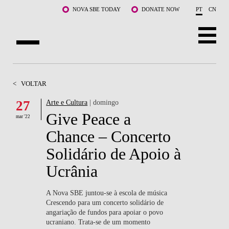
Saltar para o conteúdo principal
NOVA SBE TODAY
DONATE NOW
PT
CN
SOBRE NÓS
<
VOLTAR
CURSOS
27
Arte e Cultura
| domingo
Give Peace a
DOCENTES E INVESTIGAÇÃO
mar '22
Chance – Concerto
COMUNIDADE
Solidário de Apoio à
LIFE AT NOVA SBE
Ucrânia
WHAT'S HAPPENING
A Nova SBE juntou-se à escola de música
Crescendo para um concerto solidário de
angariação de fundos para apoiar o povo
ucraniano. Trata-se de um momento