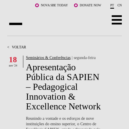
Saltar para o conteúdo principal
NOVA SBE TODAY
DONATE NOW
PT
CN
SOBRE NÓS
<
VOLTAR
CURSOS
18
Seminários & Conferências
| segunda-feira
Apresentação
DOCENTES E INVESTIGAÇÃO
nov '24
Pública da SAPIEN
COMUNIDADE
– Pedagogical
LIFE AT NOVA SBE
Innovation &
Excellence Network
WHAT'S HAPPENING
Reunindo a vontade e os esforços de nove
instituições do ensino superior, o Centro de