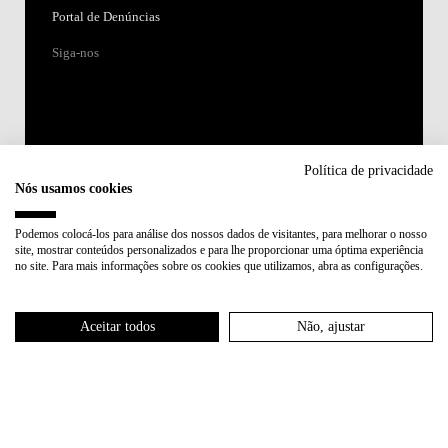
Portal de Denúncias
Siga-nos
Política de privacidade
Nós usamos cookies
Acreditações:
Podemos colocá-los para análise dos nossos dados de visitantes, para melhorar o nosso
site, mostrar conteúdos personalizados e para lhe proporcionar uma óptima experiência
Membro de:
no site. Para mais informações sobre os cookies que utilizamos, abra as configurações.
Participa em:
Aceitar todos
Não, ajustar
Plano de Recuperação e Resiliência (PRR)
Política de Privacidade
Política de Cookies