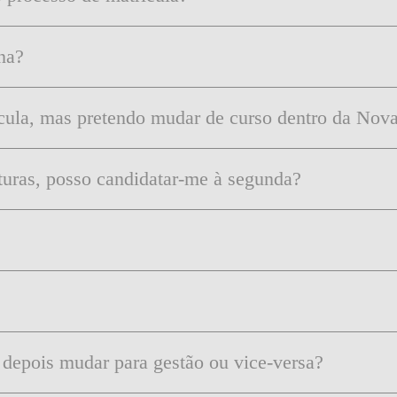
DOUBLE DEGREES
DIREITO & GESTÃO
na?
DIREITO E ECONOMIA
DO MAR
ícula, mas pretendo mudar de curso dentro da Nov
DUAL DEGREE NYU
aturas, posso candidatar-me à segunda?
depois mudar para gestão ou vice-versa?