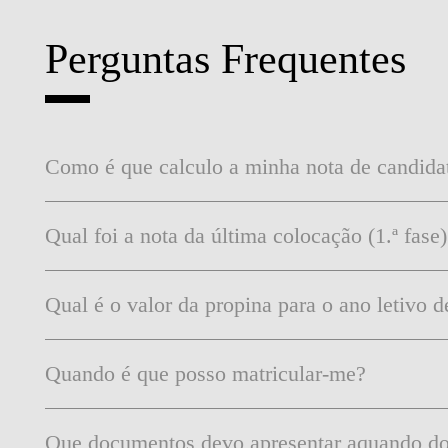
MESTRADOS EXECUTIVOS
DIVERSIDADE, EQUIDADE E
L
Perguntas Frequentes
INCLUSÃO
LISBON MBA
E
PROJETOS PARA UM
PROGRAMAS DE
FUTURO MELHOR
INTERCÂMBIO
R
Como é que calculo a minha nota de candida
MODELO DE GOVERNO
ESCOLAS DE VERÃO
JUNTE-SE A NÓS
FORMAÇÃO DE
Qual foi a nota da última colocação (1.ª fas
EXECUTIVOS
CONTACTOS
Qual é o valor da propina para o ano letivo 
Quando é que posso matricular-me?
Que documentos devo apresentar aquando do