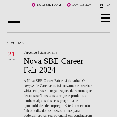
Saltar para o conteúdo principal
NOVA SBE TODAY
DONATE NOW
PT
CN
SOBRE NÓS
<
VOLTAR
CURSOS
21
Parceiros
| quarta-feira
Nova SBE Career
DOCENTES E INVESTIGAÇÃO
fev '24
Fair 2024
COMUNIDADE
A Nova SBE Career Fair está de volta! O
LIFE AT NOVA SBE
campus
de Carcavelos irá, novamente, receber
várias empresas e organizações de renome que
demonstrarão os seus serviços e produtos e
WHAT'S HAPPENING
também alguns dos seus programas e
oportunidades de emprego. Este é um evento
único dedicado aos nossos alunos para
poderem provar seu potencial em continuarem