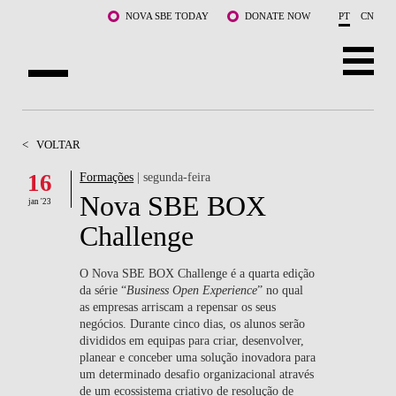
Saltar para o conteúdo principal
NOVA SBE TODAY
DONATE NOW
PT
CN
SOBRE NÓS
<
VOLTAR
CURSOS
16
Formações
| segunda-feira
Nova SBE BOX
DOCENTES E INVESTIGAÇÃO
jan '23
Challenge
COMUNIDADE
O Nova SBE BOX Challenge é a quarta edição
LIFE AT NOVA SBE
da série “
Business Open Experience
” no qual
as empresas arriscam a repensar os seus
negócios. Durante cinco dias, os alunos serão
WHAT'S HAPPENING
divididos em equipas para criar, desenvolver,
planear e conceber uma solução inovadora para
um determinado desafio organizacional através
de um ecossistema criativo de resolução de