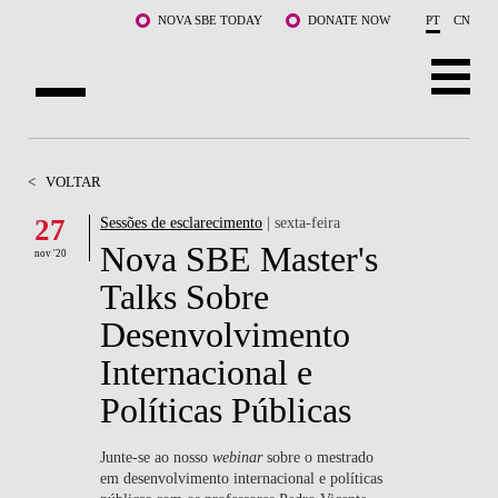
Saltar para o conteúdo principal
NOVA SBE TODAY
DONATE NOW
PT
CN
SOBRE NÓS
<
VOLTAR
CURSOS
27
Sessões de esclarecimento
| sexta-feira
Nova SBE Master's
DOCENTES E INVESTIGAÇÃO
nov '20
Talks Sobre
COMUNIDADE
Desenvolvimento
LIFE AT NOVA SBE
Internacional e
Políticas Públicas
WHAT'S HAPPENING
Junte-se ao nosso
webinar
sobre o mestrado
em desenvolvimento internacional e políticas