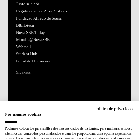
Junte-se a nós
Regulamentos e Atos Públicos
Fundação Alfredo de Sousa
Biblioteca
Nova SBE Today
Moodle@NovaSBE
Webmail
Student Hub
Portal de Denúncias
Siga-nos
Política de privacidade
Nós usamos cookies
Acreditações:
Podemos colocá-los para análise dos nossos dados de visitantes, para melhorar o nosso
site, mostrar conteúdos personalizados e para lhe proporcionar uma óptima experiência
Membro de:
no site. Para mais informações sobre os cookies que utilizamos, abra as configurações.