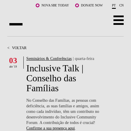
Saltar para o conteúdo principal
NOVA SBE TODAY
DONATE NOW
PT
CN
SOBRE NÓS
<
VOLTAR
CURSOS
03
Seminários & Conferências
| quarta-feira
Inclusive Talk |
DOCENTES E INVESTIGAÇÃO
abr '19
Conselho das
COMUNIDADE
Famílias
LIFE AT NOVA SBE
No Conselho das Famílias, as pessoas
com
deficiência, as suas famílias e amigos, assim
WHAT'S HAPPENING
como cada indivíduo, têm um contributo no
desenvolvimento do Inclusive Community
Forum. A contribuição de todos é crucial!
Confirme a sua presença aqui
.