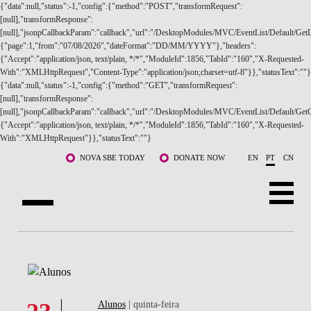
{"data":null,"status":-1,"config":{"method":"POST","transformRequest":
[null],"transformResponse":
[null],"jsonpCallbackParam":"callback","url":"/DesktopModules/MVC/EventList/Default/GetLi
{"page":1,"from":"07/08/2026","dateFormat":"DD/MM/YYYY"},"headers":
{"Accept":"application/json, text/plain, */*","ModuleId":1856,"TabId":"160","X-Requested-
With":"XMLHttpRequest","Content-Type":"application/json;charset=utf-8"}},"statusText":""}
{"data":null,"status":-1,"config":{"method":"GET","transformRequest":
SOBRE NÓS
[null],"transformResponse":
[null],"jsonpCallbackParam":"callback","url":"/DesktopModules/MVC/EventList/Default/GetC
{"Accept":"application/json, text/plain, */*","ModuleId":1856,"TabId":"160","X-Requested-
CURSOS
With":"XMLHttpRequest"}},"statusText":""}
Saltar para o conteúdo principal
DOCENTES E INVESTIGAÇÃO
NOVA SBE TODAY
DONATE NOW
EN
PT
CN
COMUNIDADE
LIFE AT NOVA SBE
WHAT'S HAPPENING
Alunos
| quinta-feira