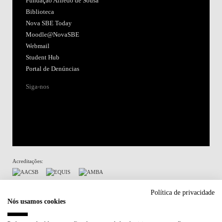
Fundação Alfredo de Sousa
Biblioteca
Nova SBE Today
Moodle@NovaSBE
Webmail
Student Hub
Portal de Denúncias
Siga-nos
Acreditações:
Membro de:
Política de privacidade
Nós usamos cookies
Participa em: