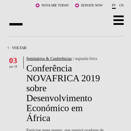
Saltar para o conteúdo principal
NOVA SBE TODAY
DONATE NOW
PT
CN
SOBRE NÓS
<
VOLTAR
CURSOS
03
Seminários & Conferências
| segunda-feira
Conferência
DOCENTES E INVESTIGAÇÃO
jun '19
NOVAFRICA 2019
COMUNIDADE
sobre
LIFE AT NOVA SBE
Desenvolvimento
Económico em
WHAT'S HAPPENING
África
Participe neste evento, que reunirá oradores de