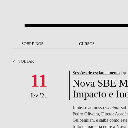
Saltar para o conteúdo principal
SOBRE NÓS
SOBRE NÓS
CURSOS
CURSOS
UM OLHAR SOBRE A NOVA
BOLSAS E
BACK
BACK
<
VOLTAR
SBE
FINANCIAMENTO
PROJETOS PARA UM
JUNTE-SE A NÓS
SOC
11
Sessões de esclarecimento
| qu
A NOSSA MISSÃO
FUTURO MELHOR
CANDIDATURAS
Nova SBE Ma
DOCENTES E
A
Impacto e In
A MARCA
SOCIAL EQUITY
INVESTIGADORES
LICENCIATURAS
fev '21
INITIATIVE
B
QUALIDADE &
PEOPLE AND CULTURE
MESTRADOS
Junte-se ao nosso
webinar
sob
ACREDITAÇÕES
FELLOWSHIP FOR
B
Pedro Oliveira, Diretor Acadé
EXCELLENCE
DOUTORAMENTOS
Gulbenkian, e saiba como este
SUSTENTABILIDADE
L
fruto da parceria entre a Nov