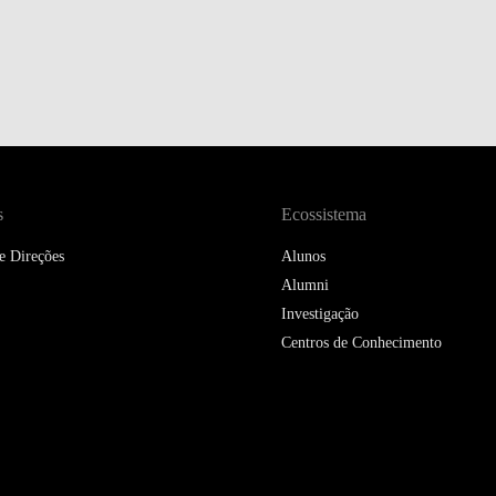
DOUBLE DEGREES
DIREITO & GESTÃO
DIREITO E ECONOMIA
DO MAR
DUAL DEGREE NYU
s
Ecossistema
e Direções
Alunos
Alumni
Investigação
Centros de Conhecimento