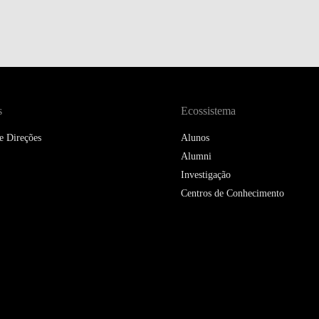
DOUBLE DEGREES
DIREITO & GESTÃO
DIREITO E ECONOMIA
DO MAR
s
Ecossistema
DUAL DEGREE NYU
e Direções
Alunos
Alumni
Investigação
Centros de Conhecimento