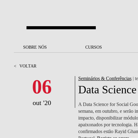
Saltar para o conteúdo principal
SOBRE NÓS
SOBRE NÓS
CURSOS
CURSOS
UM OLHAR SOBRE A NOVA
BOLSAS E
BACK
BACK
<
VOLTAR
SBE
FINANCIAMENTO
PROJETOS PARA UM
JUNTE-SE A NÓS
SOC
06
Seminários & Conferências
| t
A NOSSA MISSÃO
FUTURO MELHOR
CANDIDATURAS
Data Science
DOCENTES E
A
A MARCA
SOCIAL EQUITY
INVESTIGADORES
LICENCIATURAS
out '20
A Data Science for Social Goo
INITIATIVE
B
semana, em outubro, e serão in
QUALIDADE &
PEOPLE AND CULTURE
MESTRADOS
impacto, disponibilizar módul
ACREDITAÇÕES
FELLOWSHIP FOR
B
apaixonados por tecnologia. H
EXCELLENCE
DOUTORAMENTOS
confirmados estão Rayid Ghan
SUSTENTABILIDADE
L