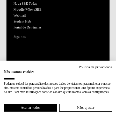
Nova SBE Today
Moodle@NovaSBE
Webmail
Student Hub
Portal de Denúncias
Siga-nos
Política de privacidade
Nós usamos cookies
Acreditações:
Podemos colocá-los para análise dos nossos dados de visitantes, para melhorar o nosso
site, mostrar conteúdos personalizados e para lhe proporcionar uma óptima experiência
Membro de:
no site. Para mais informações sobre os cookies que utilizamos, abra as configurações.
Participa em:
Aceitar todos
Não, ajustar
Plano de Recuperação e Resiliência (PRR)