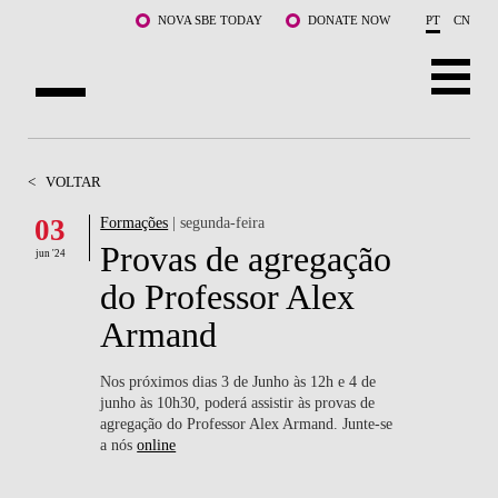
Saltar para o conteúdo principal
NOVA SBE TODAY
DONATE NOW
PT
CN
SOBRE NÓS
<
VOLTAR
CURSOS
03
Formações
| segunda-feira
Provas de agregação
DOCENTES E INVESTIGAÇÃO
jun '24
do Professor Alex
COMUNIDADE
Armand
LIFE AT NOVA SBE
Nos próximos dias 3 de Junho às 12h e 4 de
junho às 10h30, poderá assistir às provas de
WHAT'S HAPPENING
agregação do Professor Alex Armand. Junte-se
a nós
online