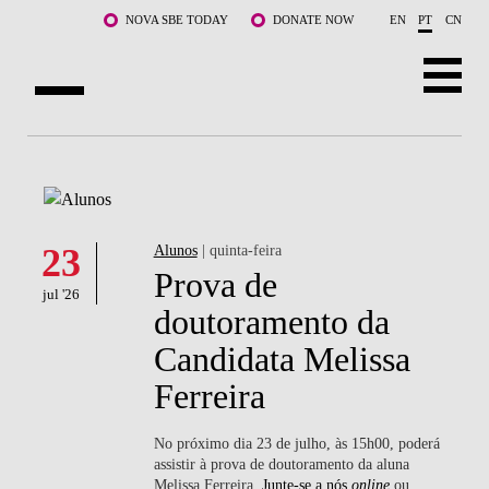
Saltar para o conteúdo principal
NOVA SBE TODAY
DONATE NOW
EN
PT
CN
SOBRE NÓS
CURSOS
DOCENTES E INVESTIGAÇÃO
23
Alunos
| quinta-feira
Prova de
jul '26
COMUNIDADE
doutoramento da
Candidata Melissa
LIFE AT NOVA SBE
Ferreira
WHAT'S HAPPENING
No próximo dia 23 de julho, às 15h00, poderá
assistir à prova de doutoramento da aluna
Melissa Ferreira.
Junte-se a nós
online
ou