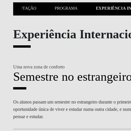
MESTRADOS EXECUTIVOS
APRESENTAÇÃO
PROGRAMA
EXPERIÊNCIA 
DIVERSIDADE, EQUIDADE E
L
INCLUSÃO
LISBON MBA
E
Experiência Internaci
PROJETOS PARA UM
PROGRAMAS DE
FUTURO MELHOR
INTERCÂMBIO
R
MODELO DE GOVERNO
ESCOLAS DE VERÃO
JUNTE-SE A NÓS
FORMAÇÃO DE
Uma nova zona de conforto
Semestre no estrangeir
EXECUTIVOS
CONTACTOS
Os alunos passam um semestre no estrangeiro durante o prime
oportunidade única de viver e estudar numa outra cidade, e nu
pensar e estudar.