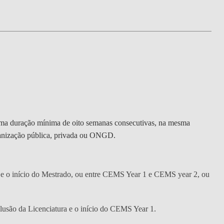
DOUBLE DEGREES
DIREITO & GESTÃO
DIREITO E ECONOMIA
DO MAR
DUAL DEGREE NYU
uma duração mínima de oito semanas consecutivas, na mesma
ganização pública, privada ou ONGD.
ra e o início do Mestrado, ou entre CEMS Year 1 e CEMS year 2, ou
clusão da Licenciatura e o início do CEMS Year 1.