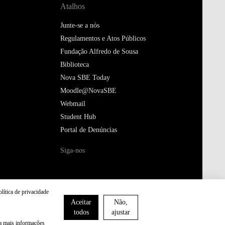
Atalhos
Junte-se a nós
Regulamentos e Atos Públicos
Fundação Alfredo de Sousa
Biblioteca
Nova SBE Today
Moodle@NovaSBE
Webmail
Student Hub
Portal de Denúncias
Siga-nos
olítica de privacidade
Aceitar
Não,
todos
ajustar
ra mais informações