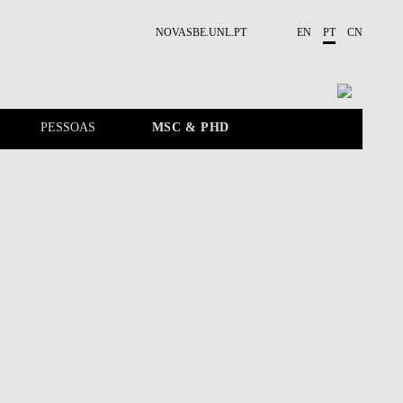
NOVASBE.UNL.PT
EN
PT
CN
PESSOAS
MSC & PHD
APRESENTAÇÃO
PUBLICAÇÕES