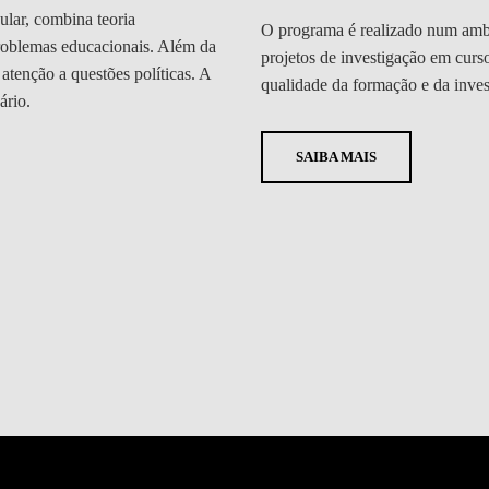
ular, combina teoria
O programa é realizado num ambi
problemas educacionais. Além da
projetos de investigação em curs
atenção a questões políticas. A
qualidade da formação e da inve
ário.
SAIBA MAIS