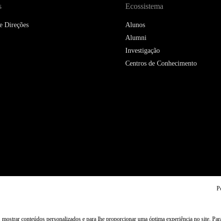
s
Ecossistema
e Direções
Alunos
Alumni
Investigação
Centros de Conhecimento
P
, mostrar conteúdos personalizados e para lhe proporcionar uma óptima experiência no site. Pa