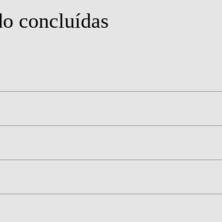
do concluídas
MSC & PHD