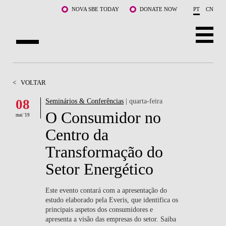
Saltar para o conteúdo principal
NOVA SBE TODAY
DONATE NOW
PT
CN
SOBRE NÓS
<
VOLTAR
CURSOS
08
Seminários & Conferências
| quarta-feira
O Consumidor no
DOCENTES E INVESTIGAÇÃO
mai '19
Centro da
COMUNIDADE
Transformação do
LIFE AT NOVA SBE
Setor Energético
WHAT'S HAPPENING
Este evento contará com a apresentação do
estudo elaborado pela Everis, que identifica os
principais aspetos dos consumidores e
apresenta a visão das empresas do setor. Saiba