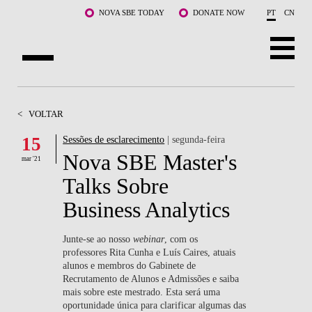
Saltar para o conteúdo principal
NOVA SBE TODAY
DONATE NOW
PT
CN
SOBRE NÓS
<
VOLTAR
CURSOS
15
Sessões de esclarecimento
| segunda-feira
Nova SBE Master's
DOCENTES E INVESTIGAÇÃO
mar '21
Talks Sobre
COMUNIDADE
Business Analytics
LIFE AT NOVA SBE
Junte-se ao nosso
webinar
, com os
professores Rita Cunha e Luís Caires, atuais
WHAT'S HAPPENING
alunos e membros do Gabinete de
Recrutamento de Alunos e Admissões e saiba
mais sobre este mestrado. Esta será uma
oportunidade única para clarificar algumas das