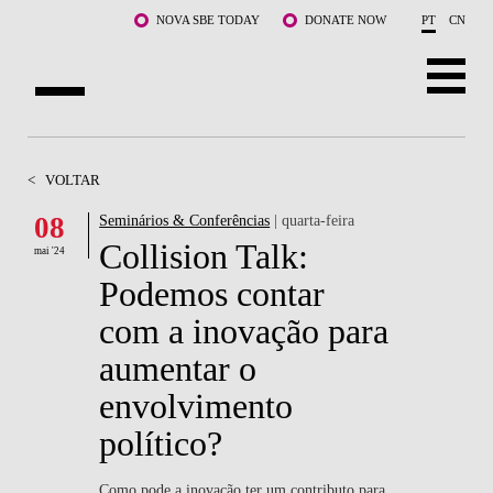
Saltar para o conteúdo principal
NOVA SBE TODAY
DONATE NOW
PT
CN
SOBRE NÓS
<
VOLTAR
CURSOS
08
Seminários & Conferências
| quarta-feira
Collision Talk:
DOCENTES E INVESTIGAÇÃO
mai '24
Podemos contar
COMUNIDADE
com a inovação para
LIFE AT NOVA SBE
aumentar o
envolvimento
WHAT'S HAPPENING
político?
Como pode a inovação ter um contributo para