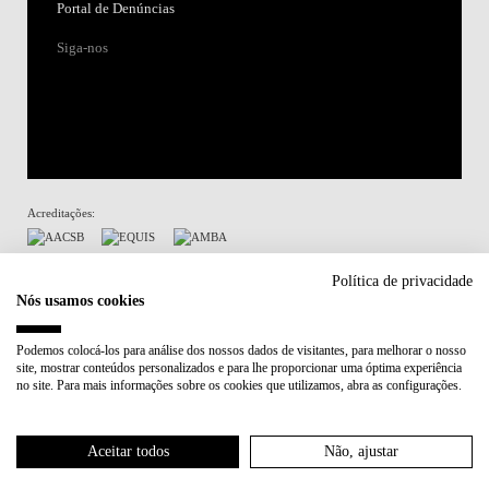
Portal de Denúncias
Siga-nos
Acreditações:
Membro de:
Política de privacidade
Nós usamos cookies
Participa em:
Podemos colocá-los para análise dos nossos dados de visitantes, para melhorar o nosso
site, mostrar conteúdos personalizados e para lhe proporcionar uma óptima experiência
Plano de Recuperação e Resiliência (PRR)
no site. Para mais informações sobre os cookies que utilizamos, abra as configurações.
Política de Privacidade
Política de Cookies
Aceitar todos
Não, ajustar