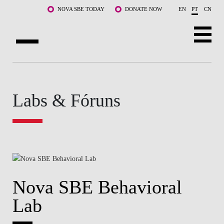
Saltar para o conteúdo principal
NOVA SBE TODAY
DONATE NOW
EN
PT
CN
SOBRE NÓS
CURSOS
Labs & Fóruns
DOCENTES E INVESTIGAÇÃO
COMUNIDADE
LIFE AT NOVA SBE
Nova SBE Behavioral
WHAT'S HAPPENING
Lab