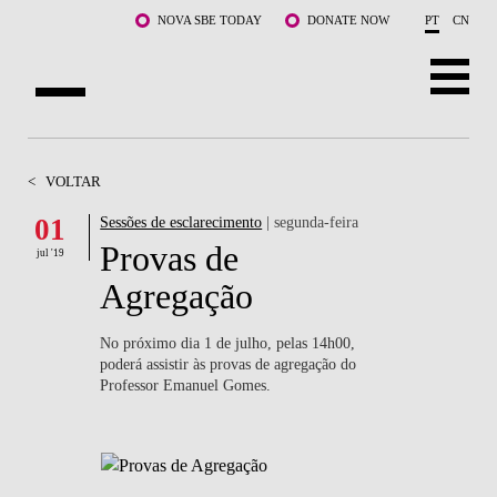
Saltar para o conteúdo principal
NOVA SBE TODAY
DONATE NOW
PT
CN
SOBRE NÓS
<
VOLTAR
CURSOS
01
Sessões de esclarecimento
| segunda-feira
Provas de
DOCENTES E INVESTIGAÇÃO
jul '19
Agregação
COMUNIDADE
No próximo dia 1 de julho, pelas 14h00,
LIFE AT NOVA SBE
poderá assistir às provas de agregação do
Professor Emanuel Gomes.
WHAT'S HAPPENING