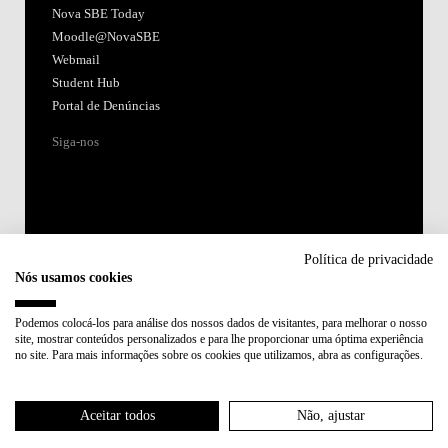
Nova SBE Today
Moodle@NovaSBE
Webmail
Student Hub
Portal de Denúncias
Siga-nos
Política de privacidade
Nós usamos cookies
Acreditações:
Podemos colocá-los para análise dos nossos dados de visitantes, para melhorar o nosso
site, mostrar conteúdos personalizados e para lhe proporcionar uma óptima experiência
Membro de:
no site. Para mais informações sobre os cookies que utilizamos, abra as configurações.
Participa em:
Aceitar todos
Não, ajustar
Plano de Recuperação e Resiliência (PRR)