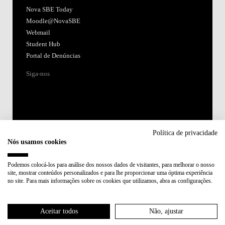
Nova SBE Today
Moodle@NovaSBE
Webmail
Student Hub
Portal de Denúncias
Siga-nos
Política de privacidade
Nós usamos cookies
Acreditações:
Podemos colocá-los para análise dos nossos dados de visitantes, para melhorar o nosso
site, mostrar conteúdos personalizados e para lhe proporcionar uma óptima experiência
Membro de:
no site. Para mais informações sobre os cookies que utilizamos, abra as configurações.
Participa em:
Aceitar todos
Não, ajustar