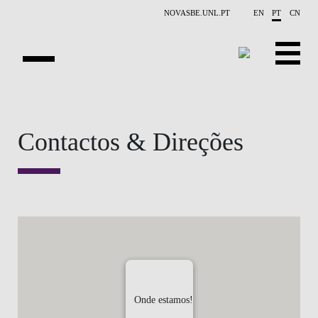
Saltar para o conteúdo principal
NOVASBE.UNL.PT
EN
PT
CN
NOTÍCIAS
Contactos & Direções
EVENTOS
CONTACTOS
PROJETOS
APRESENTAÇÃO
PUBLICAÇÕES
Onde estamos!
PESSOAS