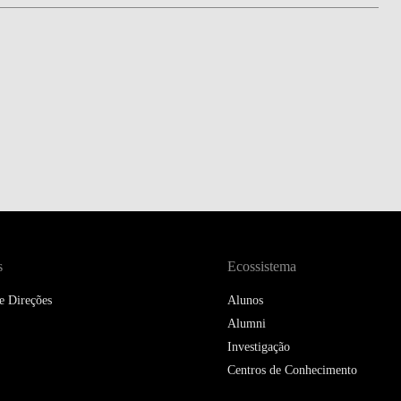
DOUBLE DEGREES
DIREITO & GESTÃO
DIREITO E ECONOMIA
DO MAR
DUAL DEGREE NYU
s
Ecossistema
e Direções
Alunos
Alumni
Investigação
Centros de Conhecimento