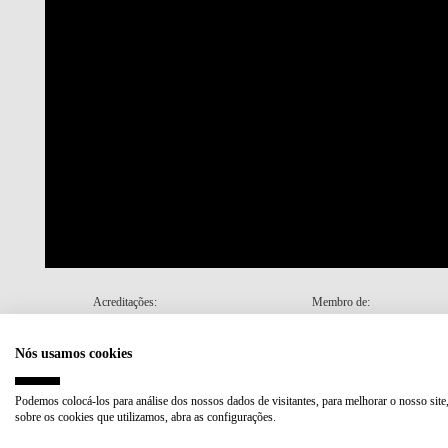
Acreditações:
Membro de:
Nós usamos cookies
Plano de Recuperação e Resiliência (PRR)
Podemos colocá-los para análise dos nossos dados de visitantes, para melhorar o nosso site
sobre os cookies que utilizamos, abra as configurações.