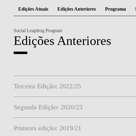
MESTRADOS EXECUTIVOS
Edições Atuais
Edições Anteriores
Programa
DIVERSIDADE, EQUIDADE E
L
INCLUSÃO
LISBON MBA
E
Social Leapfrog Program
PROJETOS PARA UM
PROGRAMAS DE
Edições Anteriores
FUTURO MELHOR
INTERCÂMBIO
R
MODELO DE GOVERNO
ESCOLAS DE VERÃO
JUNTE-SE A NÓS
FORMAÇÃO DE
EXECUTIVOS
CONTACTOS
Terceira Edição: 2022/25
Segunda Edição: 2020/23
Primeira edição: 2019/21