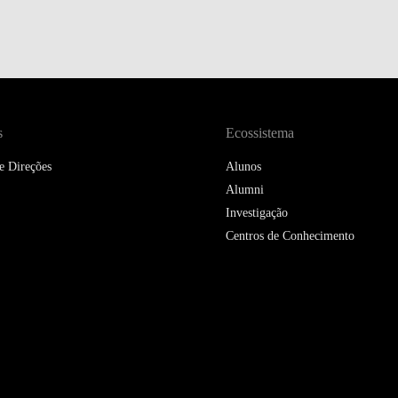
DOUBLE DEGREES
DIREITO & GESTÃO
DIREITO E ECONOMIA
DO MAR
s
Ecossistema
DUAL DEGREE NYU
e Direções
Alunos
Alumni
Investigação
Centros de Conhecimento