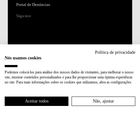
Portal de Denúncias
Siga-nos
Política de privacidade
Nós usamos cookies
Acreditações:
Podemos colocá-los para análise dos nossos dados de visitantes, para melhorar o nosso
site, mostrar conteúdos personalizados e para lhe proporcionar uma óptima experiência
Membro de:
no site. Para mais informações sobre os cookies que utilizamos, abra as configurações.
Participa em:
Aceitar todos
Não, ajustar
Plano de Recuperação e Resiliência (PRR)
Política de Privacidade
Política de Cookies