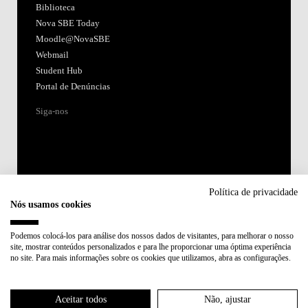
Biblioteca
Nova SBE Today
Moodle@NovaSBE
Webmail
Student Hub
Portal de Denúncias
Siga-nos
Política de privacidade
Nós usamos cookies
Acreditações:
Podemos colocá-los para análise dos nossos dados de visitantes, para melhorar o nosso
site, mostrar conteúdos personalizados e para lhe proporcionar uma óptima experiência
Membro de:
no site. Para mais informações sobre os cookies que utilizamos, abra as configurações.
Participa em:
Aceitar todos
Não, ajustar