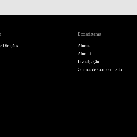
DOUBLE DEGREES
DIREITO & GESTÃO
DIREITO E ECONOMIA
s
Ecossistema
DO MAR
e Direções
Alunos
DUAL DEGREE NYU
Alumni
Investigação
Centros de Conhecimento