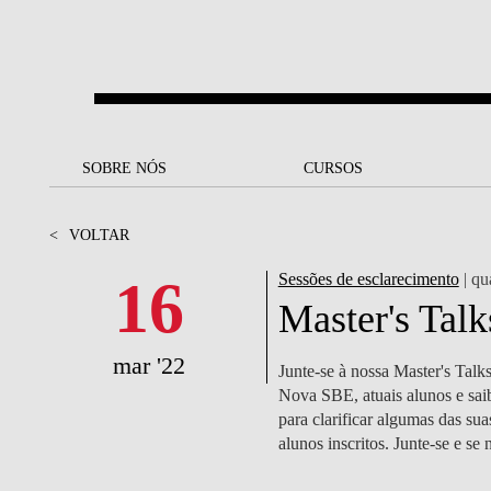
Saltar para o conteúdo principal
SOBRE NÓS
SOBRE NÓS
CURSOS
CURSOS
UM OLHAR SOBRE A NOVA
BOLSAS E
BACK
BACK
<
VOLTAR
SBE
FINANCIAMENTO
PROJETOS PARA UM
JUNTE-SE A NÓS
SOC
16
Sessões de esclarecimento
| qu
A NOSSA MISSÃO
FUTURO MELHOR
CANDIDATURAS
Master's Tal
DOCENTES E
A
A MARCA
SOCIAL EQUITY
INVESTIGADORES
LICENCIATURAS
mar '22
Junte-se à nossa Master's Talk
INITIATIVE
B
Nova SBE, atuais alunos e saib
QUALIDADE &
PEOPLE AND CULTURE
MESTRADOS
para clarificar algumas das s
ACREDITAÇÕES
FELLOWSHIP FOR
B
alunos inscritos. Junte-se e se
EXCELLENCE
DOUTORAMENTOS
SUSTENTABILIDADE
L