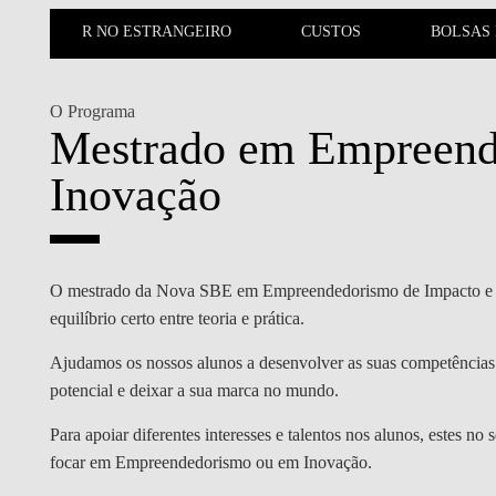
MESTRADOS EXECUTIVOS
ESTUDAR NO ESTRANGEIRO
CUSTOS
BOLSAS
DIVERSIDADE, EQUIDADE E
L
INCLUSÃO
LISBON MBA
E
O Programa
PROJETOS PARA UM
PROGRAMAS DE
Mestrado em Empreend
FUTURO MELHOR
INTERCÂMBIO
R
Inovação
MODELO DE GOVERNO
ESCOLAS DE VERÃO
JUNTE-SE A NÓS
FORMAÇÃO DE
EXECUTIVOS
O mestrado da Nova SBE em Empreendedorismo de Impacto e I
CONTACTOS
equilíbrio certo entre teoria e prática.
Ajudamos os nossos alunos a desenvolver as suas competências 
potencial e deixar a sua marca no mundo.
Para apoiar diferentes interesses e talentos nos alunos, estes no
focar em Empreendedorismo ou em Inovação.