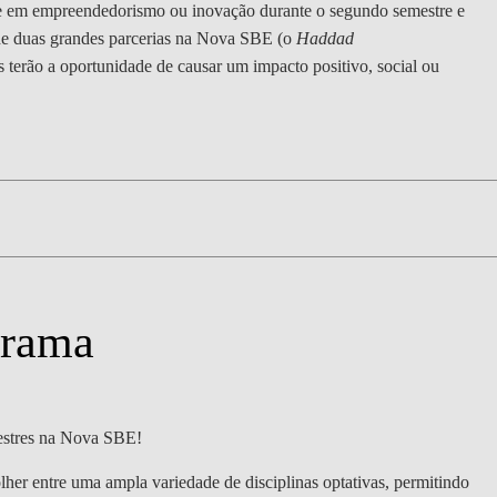
DOUBLE DEGREES
se em empreendedorismo ou inovação durante o segundo semestre e
 de duas grandes parcerias na Nova SBE (o
Haddad
DIREITO & GESTÃO
os terão a oportunidade de causar um impacto positivo, social ou
DIREITO E ECONOMIA
DO MAR
DUAL DEGREE NYU
grama
mestres na Nova SBE!
lher entre uma ampla variedade de disciplinas optativas, permitindo