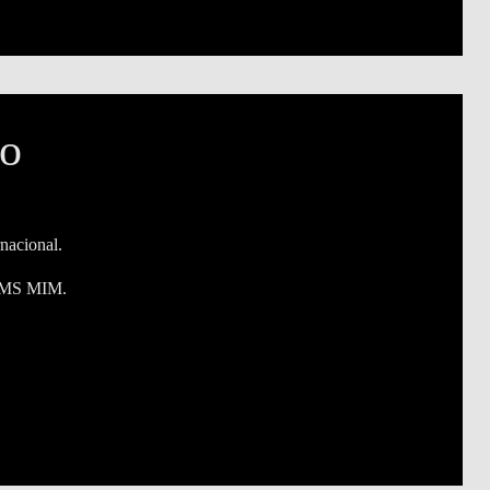
ro
rnacional
.
CEMS MIM.