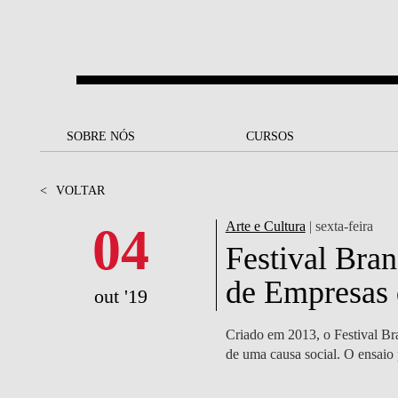
Saltar para o conteúdo principal
SOBRE NÓS
SOBRE NÓS
CURSOS
CURSOS
UM OLHAR SOBRE A NOVA
BOLSAS E
BACK
BACK
<
VOLTAR
SBE
FINANCIAMENTO
PROJETOS PARA UM
JUNTE-SE A NÓS
SOC
04
Arte e Cultura
| sexta-feira
A NOSSA MISSÃO
FUTURO MELHOR
CANDIDATURAS
Festival Bra
DOCENTES E
A
de Empresas
A MARCA
SOCIAL EQUITY
INVESTIGADORES
LICENCIATURAS
out '19
INITIATIVE
B
QUALIDADE &
PEOPLE AND CULTURE
MESTRADOS
Criado em 2013, o Festival Br
ACREDITAÇÕES
FELLOWSHIP FOR
B
de uma causa social. O ensaio
EXCELLENCE
DOUTORAMENTOS
SUSTENTABILIDADE
L