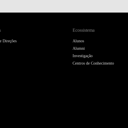
DOUBLE DEGREES
DIREITO & GESTÃO
DIREITO E ECONOMIA
s
Ecossistema
DO MAR
e Direções
Alunos
DUAL DEGREE NYU
Alumni
Investigação
Centros de Conhecimento