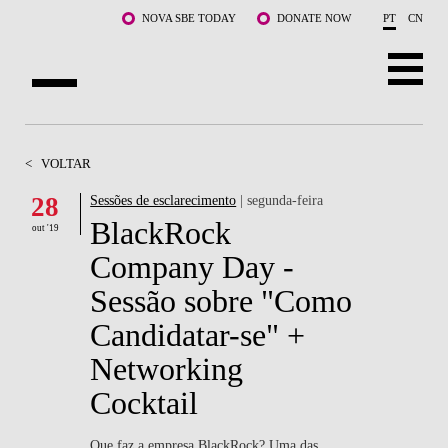
Saltar para o conteúdo principal
NOVA SBE TODAY
DONATE NOW
PT
CN
SOBRE NÓS
<
VOLTAR
CURSOS
28
Sessões de esclarecimento
| segunda-feira
BlackRock
DOCENTES E INVESTIGAÇÃO
out '19
Company Day -
COMUNIDADE
Sessão sobre "Como
LIFE AT NOVA SBE
Candidatar-se" +
Networking
WHAT'S HAPPENING
Cocktail
Que faz a empresa BlackRock? Uma das