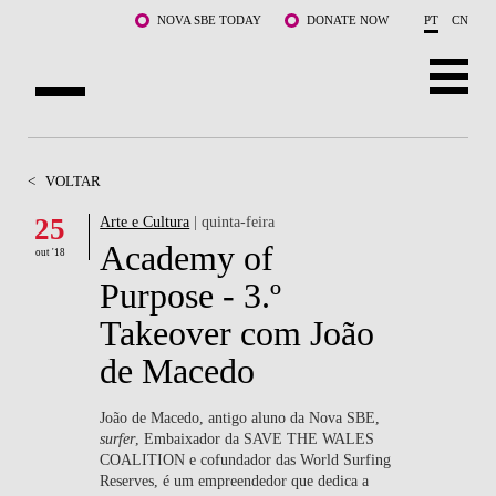
Saltar para o conteúdo principal
NOVA SBE TODAY
DONATE NOW
PT
CN
SOBRE NÓS
<
VOLTAR
CURSOS
25
Arte e Cultura
| quinta-feira
Academy of
DOCENTES E INVESTIGAÇÃO
out '18
Purpose - 3.º
COMUNIDADE
Takeover com João
LIFE AT NOVA SBE
de Macedo
WHAT'S HAPPENING
João de Macedo, antigo aluno da Nova SBE,
surfer
, Embaixador da SAVE THE WALES
COALITION e cofundador das World Surfing
Reserves, é um empreendedor que dedica a