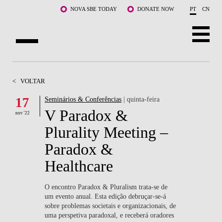
Saltar para o conteúdo principal
NOVA SBE TODAY
DONATE NOW
PT
CN
SOBRE NÓS
<
VOLTAR
CURSOS
17
Seminários & Conferências
| quinta-feira
V Paradox &
DOCENTES E INVESTIGAÇÃO
nov '22
Plurality Meeting –
COMUNIDADE
Paradox &
LIFE AT NOVA SBE
Healthcare
WHAT'S HAPPENING
O encontro Paradox & Pluralism trata-se de
um evento anual. Esta edição debruçar-se-á
sobre problemas societais e organizacionais, de
uma perspetiva paradoxal, e receberá oradores