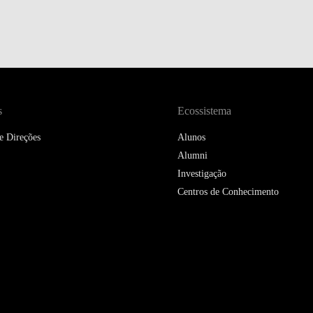
DOUBLE DEGREES
DIREITO & GESTÃO
DIREITO E ECONOMIA
DO MAR
s
Ecossistema
DUAL DEGREE NYU
e Direções
Alunos
Alumni
Investigação
Centros de Conhecimento