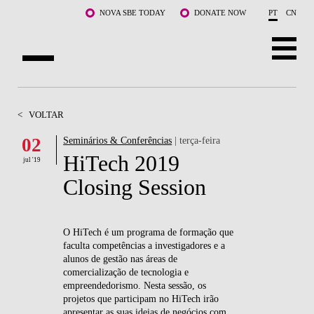
Saltar para o conteúdo principal
NOVA SBE TODAY
DONATE NOW
PT
CN
SOBRE NÓS
<
VOLTAR
CURSOS
02
Seminários & Conferências
| terça-feira
HiTech 2019
DOCENTES E INVESTIGAÇÃO
jul '19
Closing Session
COMUNIDADE
LIFE AT NOVA SBE
O HiTech é um programa de formação que
faculta competências a investigadores e a
WHAT'S HAPPENING
alunos de gestão nas áreas de
comercialização de tecnologia e
empreendedorismo. Nesta sessão, os
projetos que participam no HiTech irão
apresentar as suas ideias de negócios com