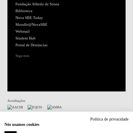
Fundação Alfredo de Sousa
Biblioteca
Nova SBE Today
Moodle@NovaSBE
Webmail
Student Hub
Portal de Denúncias
Siga-nos
Acreditações:
Membro de:
Política de privacidade
Nós usamos cookies
Participa em: