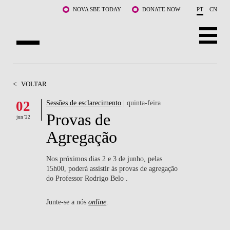
Saltar para o conteúdo principal
NOVA SBE TODAY
DONATE NOW
PT
CN
SOBRE NÓS
<
VOLTAR
CURSOS
02
Sessões de esclarecimento
| quinta-feira
Provas de
DOCENTES E INVESTIGAÇÃO
jun '22
Agregação
COMUNIDADE
Nos próximos dias 2 e 3 de junho, pelas
LIFE AT NOVA SBE
15h00, poderá assistir às provas de agregação
do Professor Rodrigo Belo .
WHAT'S HAPPENING
Junte-se a nós
online
.