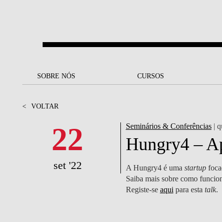
Saltar para o conteúdo principal
SOBRE NÓS
SOBRE NÓS
CURSOS
CURSOS
UM OLHAR SOBRE A NOVA
BOLSAS E
BACK
BACK
<
VOLTAR
SBE
FINANCIAMENTO
PROJETOS PARA UM
JUNTE-SE A NÓS
SOC
22
Seminários & Conferências
| q
A NOSSA MISSÃO
FUTURO MELHOR
CANDIDATURAS
Hungry4 – Ap
DOCENTES E
A
A MARCA
SOCIAL EQUITY
INVESTIGADORES
LICENCIATURAS
set '22
A Hungry4 é uma
startup
focad
INITIATIVE
B
Saiba mais sobre como funciona 
QUALIDADE &
PEOPLE AND CULTURE
MESTRADOS
Registe-se
aqui
para esta
talk
.
ACREDITAÇÕES
FELLOWSHIP FOR
B
EXCELLENCE
DOUTORAMENTOS
SUSTENTABILIDADE
L