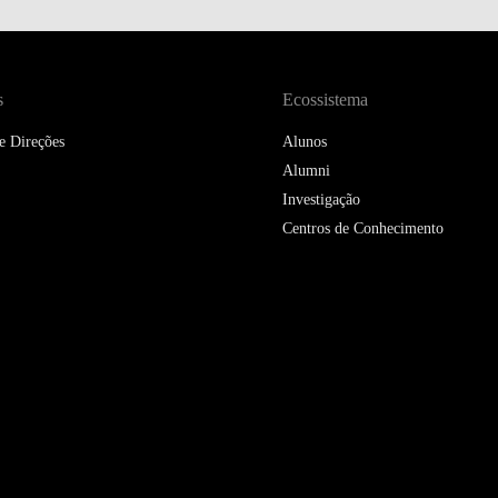
DOUBLE DEGREES
DIREITO & GESTÃO
s
Ecossistema
DIREITO E ECONOMIA
DO MAR
e Direções
Alunos
Alumni
DUAL DEGREE NYU
Investigação
Centros de Conhecimento