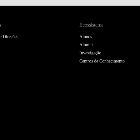
s
DOUBLE DEGREES
Ecossistema
e Direções
Alunos
DIREITO & GESTÃO
Alumni
Investigação
DIREITO E ECONOMIA
DO MAR
Centros de Conhecimento
DUAL DEGREE NYU