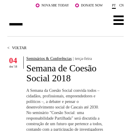
Saltar para o conteúdo principal
NOVA SBE TODAY
DONATE NOW
PT
CN
SOBRE NÓS
<
VOLTAR
CURSOS
04
Seminários & Conferências
| terça-feira
Semana de Coesão
DOCENTES E INVESTIGAÇÃO
dez '18
Social 2018
COMUNIDADE
A Semana da Coesão Social convida todos –
LIFE AT NOVA SBE
cidadãos, profissionais, empreendedores e
políticos –, a debater e pensar o
desenvolvimento social de Cascais até 2030.
WHAT'S HAPPENING
No seminário “Coesão Social: uma
responsabilidade Partilhada” será discutida a
construção de um futuro que pertence a todos,
contando com a participação de investigadores