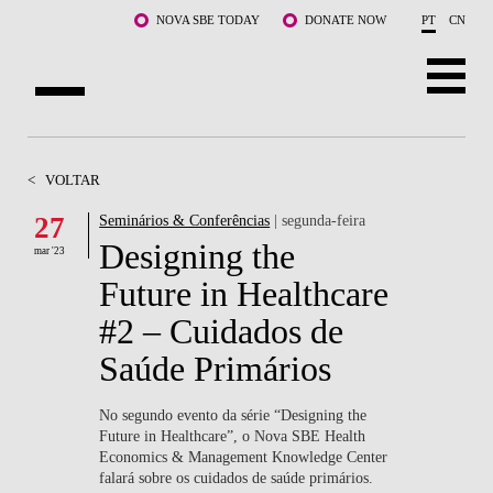
Saltar para o conteúdo principal
NOVA SBE TODAY
DONATE NOW
PT
CN
SOBRE NÓS
<
VOLTAR
CURSOS
27
Seminários & Conferências
| segunda-feira
Designing the
DOCENTES E INVESTIGAÇÃO
mar '23
Future in Healthcare
COMUNIDADE
#2 – Cuidados de
LIFE AT NOVA SBE
Saúde Primários
WHAT'S HAPPENING
No segundo evento da série “Designing the
Future in Healthcare”, o Nova SBE Health
Economics & Management Knowledge Center
falará sobre os cuidados de saúde primários.