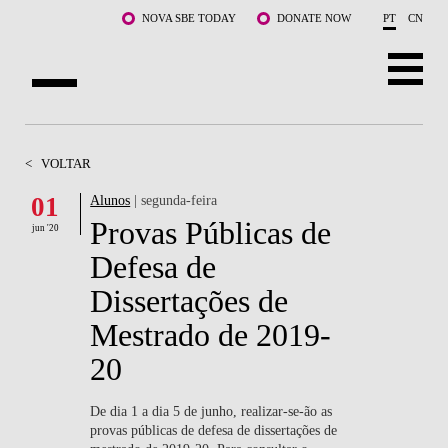
Saltar para o conteúdo principal
NOVA SBE TODAY
DONATE NOW
PT
CN
SOBRE NÓS
<
VOLTAR
CURSOS
01
Alunos
| segunda-feira
Provas Públicas de
DOCENTES E INVESTIGAÇÃO
jun '20
Defesa de
COMUNIDADE
Dissertações de
LIFE AT NOVA SBE
Mestrado de 2019-
20
WHAT'S HAPPENING
De dia 1 a dia 5 de junho, realizar-se-ão as
provas públicas de defesa de dissertações de