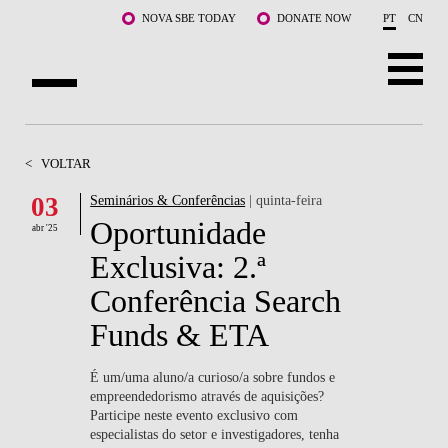
Saltar para o conteúdo principal
NOVA SBE TODAY
DONATE NOW
PT
CN
SOBRE NÓS
<
VOLTAR
CURSOS
03
Seminários & Conferências
| quinta-feira
Oportunidade
DOCENTES E INVESTIGAÇÃO
abr '25
Exclusiva: 2.ª
COMUNIDADE
Conferência Search
LIFE AT NOVA SBE
Funds & ETA
WHAT'S HAPPENING
É um/uma aluno/a curioso/a sobre fundos e
empreendedorismo através de aquisições?
Participe neste evento exclusivo com
especialistas do setor e investigadores, tenha