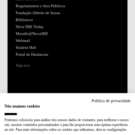
Regulamentos e Atos Públicos
Fundação Alfredo de Sousa
Biblioteca
Nova SBE Today
Moodle@NovaSBE
Webmail
Student Hub
Portal de Denúncias
Siga-nos
Política de privacidade
Nós usamos cookies
Acreditações:
Podemos colocá-los para análise dos nossos dados de visitantes, para melhorar o nosso
site, mostrar conteúdos personalizados e para lhe proporcionar uma óptima experiência
Membro de:
no site. Para mais informações sobre os cookies que utilizamos, abra as configurações.