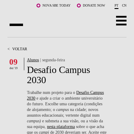
Saltar para o conteúdo principal
NOVA SBE TODAY
DONATE NOW
PT
CN
SOBRE NÓS
<
VOLTAR
CURSOS
09
Alunos
| segunda-feira
Desafio Campus
DOCENTES E INVESTIGAÇÃO
dez '19
2030
COMUNIDADE
Trabalhe num projeto para o
Desafio Campus
LIFE AT NOVA SBE
2030
e ajude a criar o ambiente universitário
do futuro. Escolhe uma categoria (condições
de alojamento; o
campus
na cidade; novos
WHAT'S HAPPENING
assuntos educacionais; vertente digital num
campus)
e submeta a sua visão, ou a visão da
sua equipa,
nesta plataforma
sobre o que acha
que os
campi
de 2030 deveriam ser. Aceite este